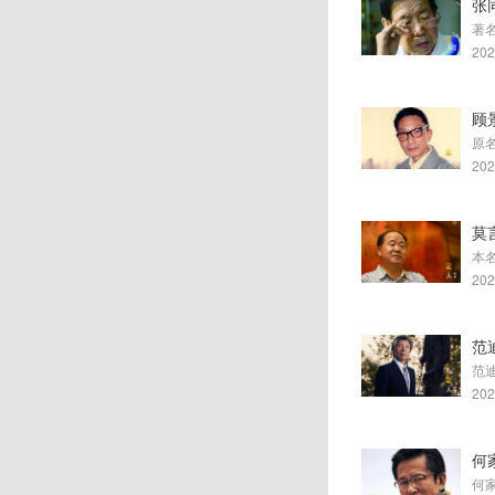
张
著
202
顾
202
莫
本
202
范
202
何