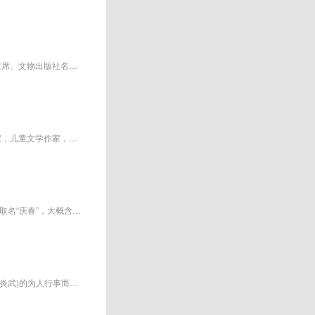
苏士澍，第十一、十二届全国政协常务委员。全国政协书画室副主任 、中国书法家协会主席、文物出版社名誉社长，清华大学美术学院书...
原名谢婉莹，福建长乐人 ，中国民主促进会（民进）成员。中国诗人，现代作家，翻译家，儿童文学作家，社会活动家，散文家。笔名冰...
原名舒庆春，字舍予，另有笔名絜青、鸿来、非我等。因为老舍生于阴历立春，父母为他取名“庆春”，大概含有庆贺春来、前景美好之...
原名学乘，字枚叔(以纪念汉代辞赋家枚乘)，后易名为炳麟。因反清意识浓厚，慕顾绛(顾炎武)的为人行事而改名为绛，号太炎。世人常...