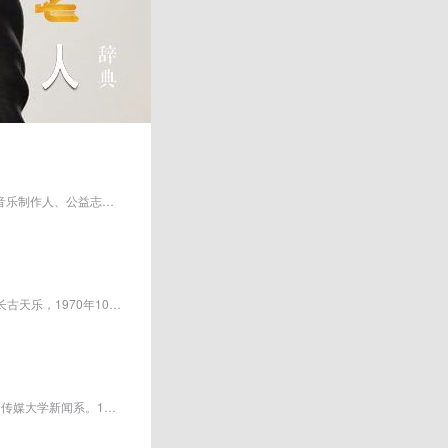
崔永元
韩红 1971年9月26日出生于西藏自治区昌都市，中国内地藏族女歌唱家、词曲创作人 、音乐制作人、公益志愿者、导演、主持人，全国政...
古天乐，1970年10月21日出生于中国香港，中国香港男演员、歌手。香港演艺人协会会长古天乐，1970年10月21日出生于中国香港，中国...
崔永元，1963年出生于天津北辰区，主持人，第十二届全国政协委员 。 1981年考入中国传媒大学新闻系。1985年毕业后进入中央人民广...