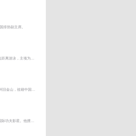
国排协副主席。
宁泽涛，1993年3月6日出生于河南省郑州市，中国人民解放军海军游泳队运动员。主攻短距离游泳，主项为自由泳。
李小龙（1940年11月27日—1973年7月20日），原名李振藩，师承叶问，出生于美国加州旧金山，祖籍中国广东顺德均安镇。他是世界武道...
成龙，1954年4月7日生于香港中西区，祖籍安徽芜湖，国家一级演员，大中华区影坛和国际功夫影星。他擅长功夫片，电影的谐趣风格及...