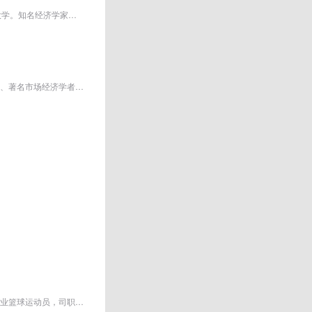
林毅夫 出生于台湾宜兰。先后毕业于台湾政治大学、北京大学、美国芝加哥大学、耶鲁大学。知名经济学家，主要研究领域为发展经济学...
吴敬琏，1930年1月24日出生，南京人，是中国经济学界的泰斗，当代中国杰出经济学家、著名市场经济学者、北京天则经济研究所理事。
姚明，1980年9月12日出生于上海市徐汇区，祖籍江苏省苏州市吴江区震泽镇，前中国职业篮球运动员，司职中锋，中职联公司董事长兼总...