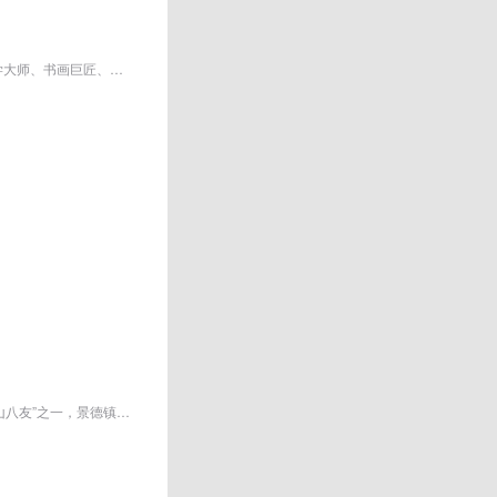
范曾（1938.7.5-），字十翼，别署抱冲斋主，江苏南通人，中国当代大儒、思想家、国学大师、书画巨匠、文学家、诗人。 现为北京大...
中国工艺美术大师、中国陶瓷美术大师，其幼年家境贫寒，12岁辍学随叔父王大凡〈“珠山八友”之一，景德镇陶瓷美术名家〉学绘瓷画...