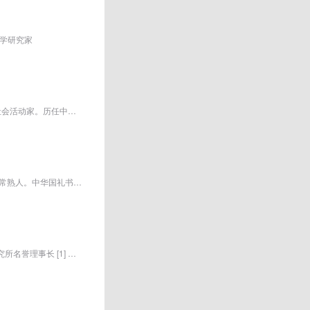
学研究家
季羡林 国际著名东方学大师、语言学家、文学家、国学家、佛学家、史学家、教育家和社会活动家。历任中国科学院哲学社会科学部委员...
嵇宏才，字弦趣、宏鑫，号为积善堂主、溢西华丹，汉族，1959年4月出生于杭州，江苏常熟人。中华国礼书画家、一级书法师，一级美术...
厉以宁，1930年11月22日出生于江苏南京，祖籍江苏仪征，经济学家，北京大学战略研究所名誉理事长 [1] ，北京大学光华管理学院名...