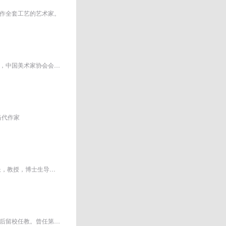
作全套工艺的艺术家。
原名景洲。别称：曼希、瘦萍、武陵逸人、荆南山樵。自号壶叟、老萍。宜兴紫砂名艺人，中国美术家协会会员，中国工艺美术大师
当代作家
范迪安 中央美术学院中国美术史专业硕士研究生毕业，文学硕士。现任中央美术学院院长，教授，博士生导师，中国美术家协会主席，中...
何家英，1957年出生于天津；1977年考入天津美术学院绘画系学习中国画，1980年毕业后留校任教。曾任第九、第十、第十一届全国政协...